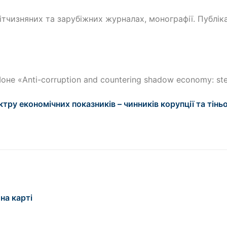
ітчизняних та зарубіжних журналах, монографії. Публік
не «Anti-corruption and countering shadow economy: st
у економічних показників – чинників корупції та тіньо
на карті