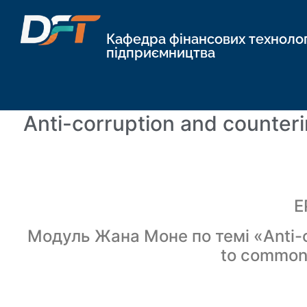
Кафедра фінансових технологі
підприємництва
Anti-corruption and counte
Е
Модуль Жана Моне по темі «Anti-c
to common