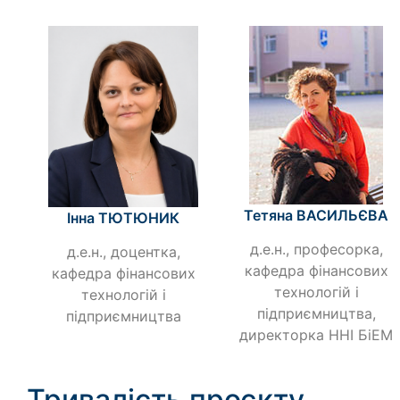
Тетяна ВАСИЛЬЄВА
Інна ТЮТЮНИК
д.е.н., професорка,
д.е.н., доцентка,
кафедра фінансових
кафедра фінансових
технологій і
технологій і
підприємництва,
підприємництва
директорка ННІ БіЕМ
Тривалість проєкту