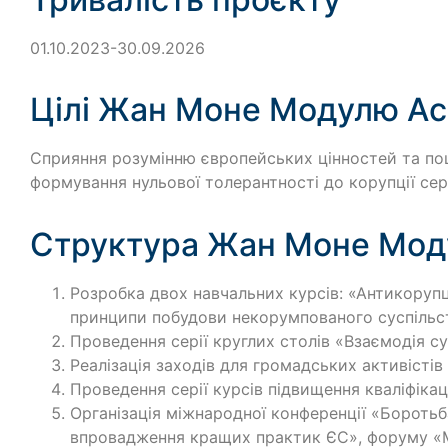
01.10.2023-30.09.2026
Цілі Жан Моне Модулю Ac
Сприяння розумінню європейських цінностей та по
формування нульової толерантності до корупції се
Структура Жан Моне Мод
Розробка двох навчальних курсів: «Антикорупці
принципи побудови некорумпованого суспільс
Проведення серії круглих столів «Взаємодія сус
Реалізація заходів для громадських активістів 
Проведення серії курсів підвищення кваліфікац
Організація міжнародної конференції «Боротьба 
впровадження кращих практик ЄС», форуму «Ма