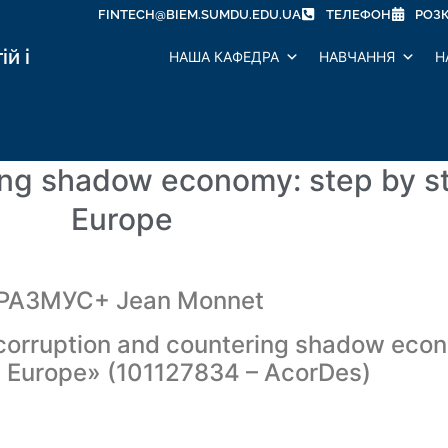
FINTECH@BIEM.SUMDU.EDU.UA
ТЕЛЕФОН
РОЗ
й і
НАША КАФЕДРА
НАВЧАННЯ
Н
ring shadow economy: step by 
Europe
РАЗМУС+ Jean Monnet
orruption and countering shadow econ
 Europe» (101127834 – AcorDes)