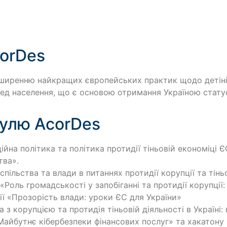
orDes
ширенню найкращих європейських практик щодо детініз
ред населення, що є основою отримання Україною стату
улю AcorDes
йна політика та політика протидії тіньовій економіці 
тва».
пільства та влади в питаннях протидії корупції та тінь
«Роль громадськості у запобіганні та протидії корупції
ії «Прозорість влади: уроки ЄС для України»
з корупцією та протидія тіньовій діяльності в Україні:
йбутнє кібербезпеки фінансових послуг» та хакатону 