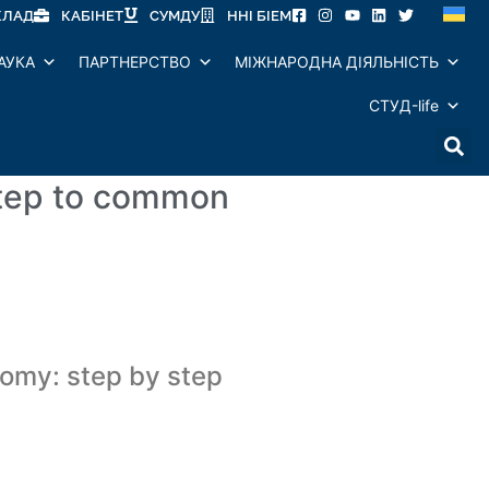
КЛАД
КАБІНЕТ
СУМДУ
ННІ БІЕМ
АУКА
ПАРТНЕРСТВО
МІЖНАРОДНА ДІЯЛЬНІСТЬ
СТУД-life
step to common
omy: step by step