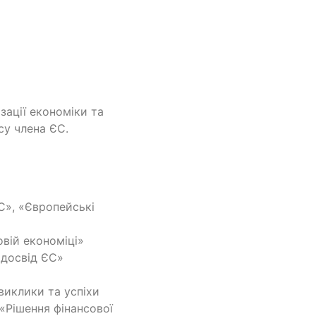
ації економіки та
су члена ЄС.
ЄС», «Європейські
овій економіці»
: досвід ЄС»
 виклики та успіхи
«Рішення фінансової