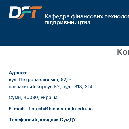
Кафедра фінансових технологі
підприємництва
Ко
Адреса
:
вул. Петропавлівська, 57,
навч
альний корпус
К
2, ауд.
313, 314
Суми
,
40030
,
Україна
E-mail
:
fintech@biem.sumdu.edu.ua
Телефонний довідник СумДУ