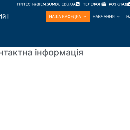
FINTECH@BIEM.SUMDU.EDU.UA
ТЕЛЕФОН
РОЗКЛАД
й і
НАША КАФЕДРА
НАВЧАННЯ
Н
нтактна інформація